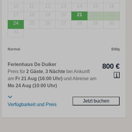
10
11
12
13
14
15
16
17
18
19
20
21
22
23
24
25
26
27
28
29
30
31
Normal
Billig
Ferienhaus De Duiker
800 €
Preis für
2 Gäste
,
3 Nächte
bei Ankunft
am
Fr 21 Aug (16:00 Uhr)
und Abreise am
Mo 24 Aug (10:00 Uhr)
Jetzt buchen
Verfügbarkeit und Preis