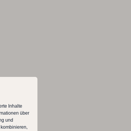
rte Inhalte
rmationen über
ung und
 kombinieren,