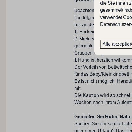
Parkplatz (privat)
die Sie ihnen z
Terrasse
gesammelt habe
Beachten Sie, zusätzliche 
Gartenmöbel
verwendet Cook
Die folgenden Kosten sind 
Nach Süden ausgerichte
Datenschutzerk
bar an den Schlüsselhalter
1. Endreinigung 85 Euro
2​. Miete von Bettwäsche 14
Küche
Alle akzeptie
gebuchte Personenzahl ge
Gruppen / Jugendliche <25 J
Anzahl der Kerne : 4
1 Hund ist herzlich willko
Toaster
Der Verleih von Bettwäsche 
Combi Mikrowelle
für das Baby/Kleinkindbett m
Essplatz
Es ist nicht möglich, Handt
Filter Kaffeemaschine
mit.
Kühlschrank mit Gefrier
Die Kaution wird so schnell
Offene Küche
Wochen nach Ihrem Aufenthal
Art des Ofens: Induktion
Spülmaschine
Genießen Sie Ruhe, Natu
Wasserkocher
Suchen Sie ein komfortabl
oder einen Urlaub? Das Fer