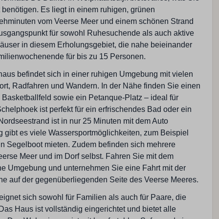
Wohnzimmer
t benötigen. Es liegt in einem ruhigen, grünen
 Gehminuten vom Veerse Meer und einem schönen Strand
TV mit extra deutschen Sendern
e Ausgangspunkt für sowohl Ruhesuchende als auch aktive
Sitzbereich
Häuser in diesem Erholungsgebiet, die nahe beieinander
Familienwochenende für bis zu 15 Personen.
haus befindet sich in einer ruhigen Umgebung mit vielen
ort, Radfahren und Wandern. In der Nähe finden Sie einen
d Basketballfeld sowie ein Petanque-Platz – ideal für
chelphoek ist perfekt für ein erfrischendes Bad oder ein
Nordseestrand ist in nur 25 Minuten mit dem Auto
g gibt es viele Wassersportmöglichkeiten, zum Beispiel
in Segelboot mieten. Zudem befinden sich mehrere
erse Meer und im Dorf selbst. Fahren Sie mit dem
che Umgebung und unternehmen Sie eine Fahrt mit der
ne auf der gegenüberliegenden Seite des Veerse Meeres.
gnet sich sowohl für Familien als auch für Paare, die
s Haus ist vollständig eingerichtet und bietet alle