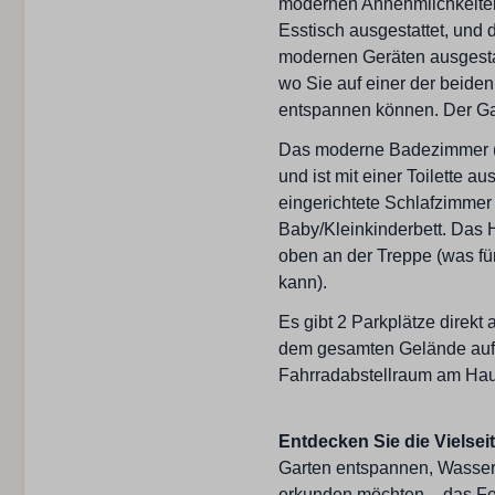
modernen Annehmlichkeiten
Esstisch ausgestattet, und d
modernen Geräten ausgestatt
wo Sie auf einer der beide
entspannen können. Der Gar
Das moderne Badezimmer (re
und ist mit einer Toilette a
eingerichtete Schlafzimmer 
Baby/Kleinkinderbett. Das H
oben an der Treppe (was fü
kann).
Es gibt 2 Parkplätze direkt
dem gesamten Gelände auf ö
Fahrradabstellraum am Hau
Entdecken Sie die Vielsei
Garten entspannen, Wassers
erkunden möchten – das Fer