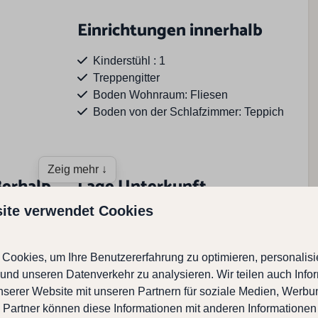
Einrichtungen innerhalb
Kinderstühl : 1
Treppengitter
Boden Wohnraum: Fliesen
Boden von der Schlafzimmer: Teppich
Zeig mehr ↓
ßerhalb
Lage Unterkunft
ite verwendet Cookies
Wolphaartsdijk
Am Rande des Parks
Zentrum : 1 - 5 km
Cookies, um Ihre Benutzererfahrung zu optimieren, personalisie
In der Nahe von Strand
n und unseren Datenverkehr zu analysieren. Wir teilen auch Info
Fahrrad verleih: 1 - 5 km
nserer Website mit unseren Partnern für soziale Medien, Werb
 des Veere-Sees entfernt, kinderfreundlich,
 2
Restaurant : 1 - 5 km
 Partner können diese Informationen mit anderen Informationen
arten, Hund willkommen