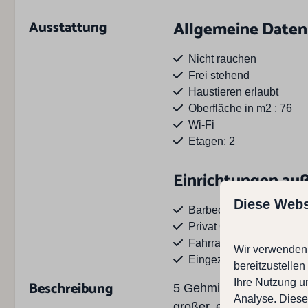
Ausstattung
Allgemeine Daten
Nicht rauchen
Frei stehend
Haustieren erlaubt
Oberfläche in m2 : 76
Wi-Fi
Etagen: 2
Einrichtungen au
Diese Webs
Barbecue
Privat Garten
Fahrradkeller
Wir verwenden 
Eingezäunte Garten
bereitzustelle
Sonnenschirm
Ihre Nutzung u
Beschreibung
5 Gehminuten vom Strand
Parkplatz anzahl Auto's :
Analyse. Diese
großer, eingezäunter G