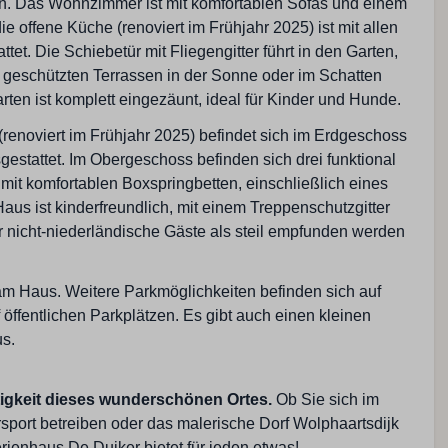
. Das Wohnzimmer ist mit komfortablen Sofas und einem
ie offene Küche (renoviert im Frühjahr 2025) ist mit allen
et. Die Schiebetür mit Fliegengitter führt in den Garten,
n geschützten Terrassen in der Sonne oder im Schatten
ten ist komplett eingezäunt, ideal für Kinder und Hunde.
noviert im Frühjahr 2025) befindet sich im Erdgeschoss
usgestattet. Im Obergeschoss befinden sich drei funktional
mit komfortablen Boxspringbetten, einschließlich eines
aus ist kinderfreundlich, mit einem Treppenschutzgitter
r nicht-niederländische Gäste als steil empfunden werden
 am Haus. Weitere Parkmöglichkeiten befinden sich auf
ffentlichen Parkplätzen. Es gibt auch einen kleinen
s.
tigkeit dieses wunderschönen Ortes.
Ob Sie sich im
port betreiben oder das malerische Dorf Wolphaartsdijk
ienhaus De Duiker bietet für jeden etwas!