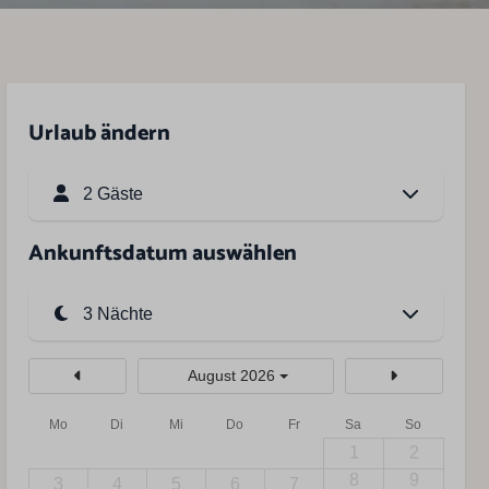
Urlaub ändern
2 Gäste
Ankunftsdatum auswählen
August 2026
Mo
Di
Mi
Do
Fr
Sa
So
1
2
8
9
3
4
5
6
7