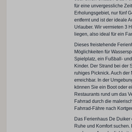
Schlafzimmer
für eine unvergessliche Zei
Erholungsgebiet, nur fünf
Einzel Bettdecke: 4
entfernt und ist der ideal
Einzelbett : 4
Urlauber. Wir vermieten 3 
Kinderbett : 1
liegen, also ideal für ein 
Schlafzimmern: 3
Dieses freistehende Ferien
Möglichkeiten für Wassersp
Park
Spielplatz, ein Fußball- un
Kinder. Der Strand bei der S
Park de Schelphoek
ruhiges Picknick. Auch der 
erreichbar. In der Umgebun
können Sie ein Boot oder e
Restaurants rund um das Ve
Fahrrad durch die maleris
Fahrrad-Fähre nach Kortge
Das Ferienhaus De Duiker ei
Ruhe und Komfort suchen. Da