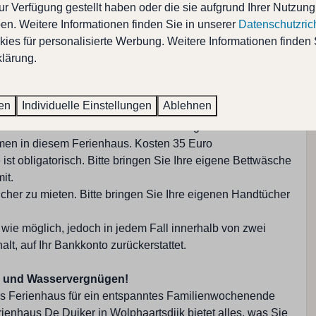
Ruhige Lage
ur Verfügung gestellt haben oder die sie aufgrund Ihrer Nutzung
Spielplatz: < 500 M
n. Weitere Informationen finden Sie in unserer
Datenschutzrich
Hausinformationen;
Strand: < 500 M
ies für personalisierte Werbung. Weitere Informationen finden 
NICHT im Mietpreis enthalten und müssen bei Ankunft in
ten Garten
Supermarkt: 1 - 5 KM
lärung.
 des Ferienhauses gezahlt werden:
Laden: 1 - 5 KM
 Euro pro Person (die Betten werden für Sie für die
Sanitäre Anlagen
ren
Individuelle Einstellungen
Ablehnen
macht)
ahre sind in diesem Ferienhaus nicht gestattet.
Badezimmer im Erdgeschoss
mmen in diesem Ferienhaus. Kosten 35 Euro
Badezimmer: 1
ist obligatorisch. Bitte bringen Sie Ihre eigene Bettwäsche
Walk in Dusche : 1
it.
Toilette im Badezimmer
ücher zu mieten. Bitte bringen Sie Ihre eigenen Handtücher
Gesamtzahl der Duschen: 1
fach
Gesamtzahl der Toiletten: 1
 wie möglich, jedoch in jedem Fall innerhalb von zwei
Waschbeck
t, auf Ihr Bankkonto zurückerstattet.
r und Wasservergnügen!
es Ferienhaus für ein entspanntes Familienwochenende
ienhaus De Duiker in Wolphaartsdijk bietet alles, was Sie