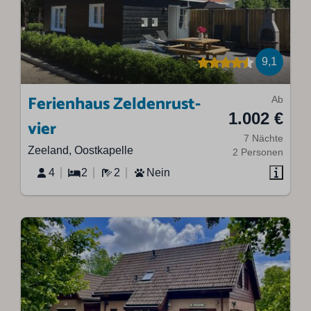
9,1
Ferienhaus Zeldenrust-
Ab
1.002 €
vier
7 Nächte
Zeeland, Oostkapelle
2 Personen
4
2
2
Nein