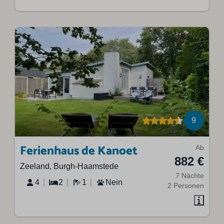
9
Ferienhaus de Kanoet
Ab
882 €
Zeeland, Burgh-Haamstede
7 Nächte
4
2
1
Nein
2 Personen