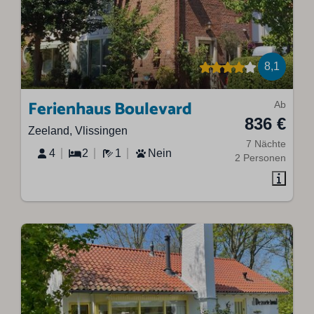
8,1
Ferienhaus Boulevard
Ab
836 €
Zeeland, Vlissingen
7 Nächte
4
2
1
Nein
2 Personen