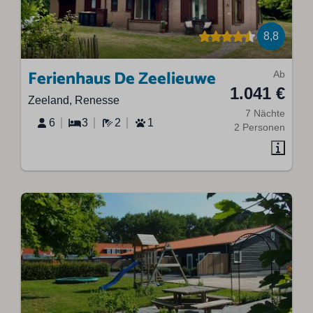
8,8
Ferienhaus De Zeelieuwe
Ab
1.041 €
Zeeland, Renesse
7 Nächte
6
3
2
1
2 Personen