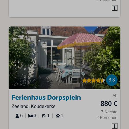
8,8
Ferienhaus Dorpsplein
Ab
880 €
Zeeland, Koudekerke
7 Nächte
6
3
1
1
2 Personen