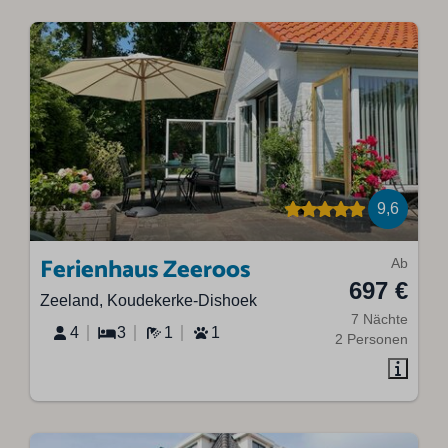
9,6
Ferienhaus Zeeroos
Ab
697 €
Zeeland, Koudekerke-Dishoek
7 Nächte
4
3
1
1
2 Personen