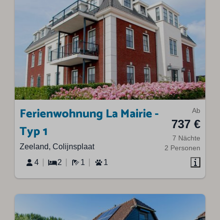
Ferienwohnung La Mairie -
Ab
737 €
Typ 1
7 Nächte
Zeeland, Colijnsplaat
2 Personen
4
2
1
1