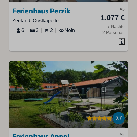
Ferienhaus Perzik
Ab
1.077 €
Zeeland, Oostkapelle
7 Nächte
6
3
2
Nein
2 Personen
9,7
Ferienhaus Appel
Ab