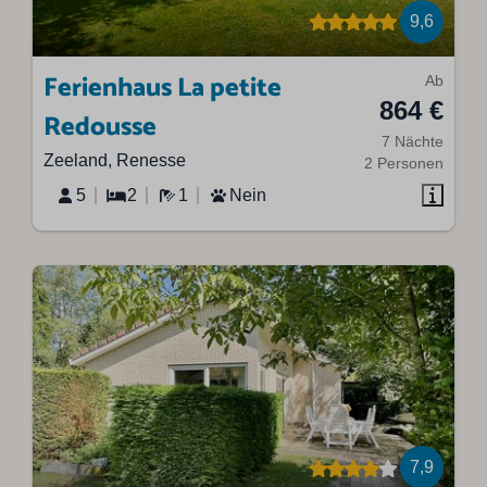
9,6
Ferienhaus La petite
Ab
864 €
Redousse
7 Nächte
Zeeland, Renesse
2 Personen
5
2
1
Nein
7,9