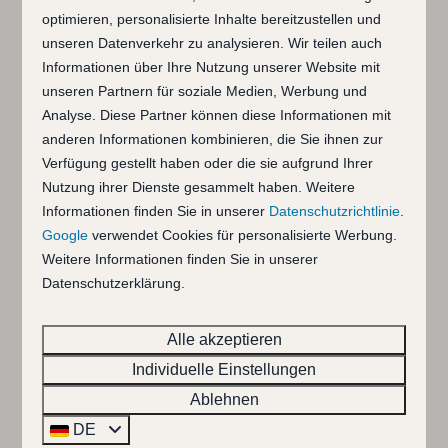
optimieren, personalisierte Inhalte bereitzustellen und
unseren Datenverkehr zu analysieren. Wir teilen auch
Informationen über Ihre Nutzung unserer Website mit
unseren Partnern für soziale Medien, Werbung und
Analyse. Diese Partner können diese Informationen mit
anderen Informationen kombinieren, die Sie ihnen zur
Verfügung gestellt haben oder die sie aufgrund Ihrer
8,7
Nutzung ihrer Dienste gesammelt haben. Weitere
Informationen finden Sie in unserer
Datenschutzrichtlinie
.
Ferienapartment de
Ab
Google
verwendet Cookies für personalisierte Werbung.
964 €
Kabbelaar
Weitere Informationen finden Sie in unserer
7 Nächte
Datenschutzerklärung.
Südholland, Ouddorp
2 Personen
4
2
1
Nein
Alle akzeptieren
Individuelle Einstellungen
Ablehnen
DE