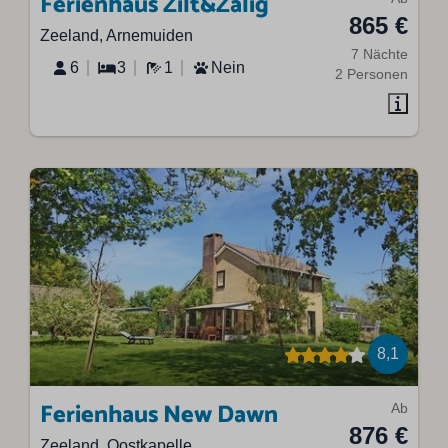
Ferienhaus Zilt&Zalig
865 €
Zeeland, Arnemuiden
7 Nächte
6
3
1
Nein
2 Personen
8,1
Ferienhaus New Dawn
Ab
876 €
Zeeland, Oostkapelle