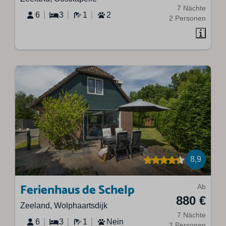
7 Nächte
6
3
1
2
2 Personen
8,9
Ferienhaus de Schelp
Ab
880 €
Zeeland, Wolphaartsdijk
7 Nächte
6
3
1
Nein
2 Personen