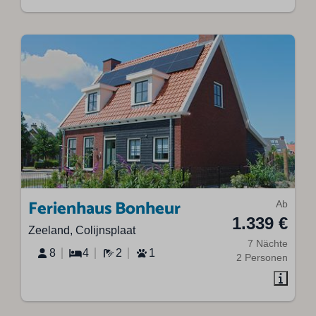
Ferienhaus Bonheur
Ab
1.339 €
Zeeland, Colijnsplaat
7 Nächte
8
4
2
1
2 Personen