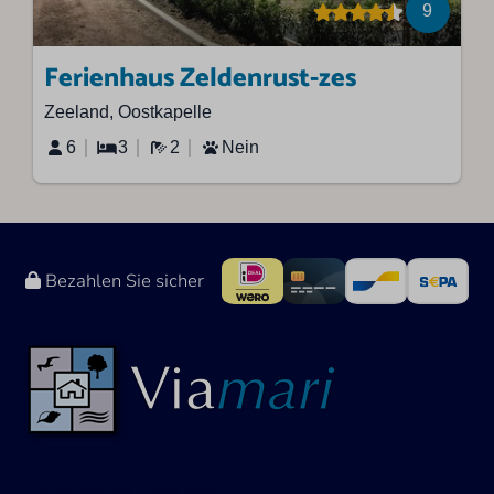
9
Ferienhaus Zeldenrust-zes
Zeeland, Oostkapelle
6
3
2
Nein
Bezahlen Sie sicher
+31 (0)118 - 431 683