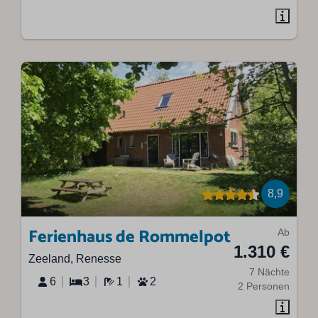
8,9
Ferienhaus de Rommelpot
Ab
1.310 €
Zeeland, Renesse
7 Nächte
6
3
1
2
2 Personen