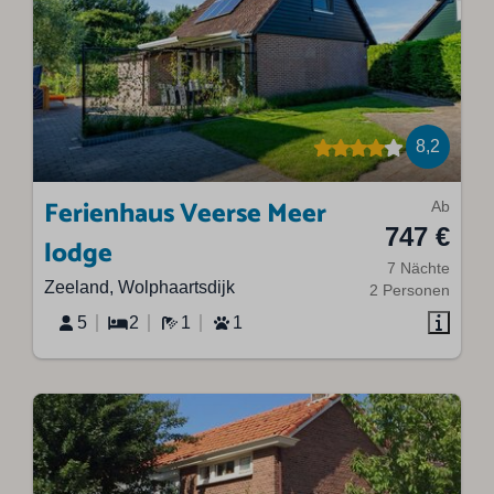
8,2
Ferienhaus Veerse Meer
Ab
747 €
lodge
7 Nächte
Zeeland, Wolphaartsdijk
2 Personen
5
2
1
1