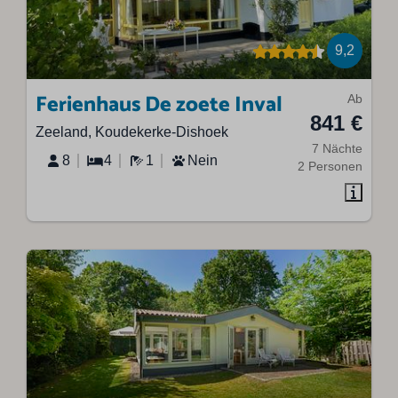
9,2
Ferienhaus De zoete Inval
Ab
841 €
Zeeland, Koudekerke-Dishoek
7 Nächte
8
4
1
Nein
2 Personen