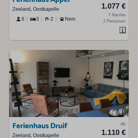
1.077 €
Zeeland, Oostkapelle
7 Nächte
6
3
2
Nein
2 Personen
Ferienhaus Druif
Ab
1.110 €
Zeeland, Oostkapelle