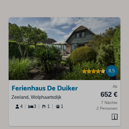
8,5
Ferienhaus De Duiker
Ab
652 €
Zeeland, Wolphaartsdijk
7 Nächte
4
3
1
1
2 Personen