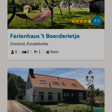
8,5
Ferienhaus 't Boerderietje
Zeeland, Koudekerke
6
3
1
Nein