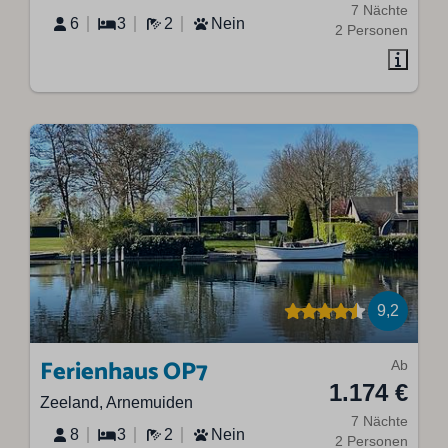
7 Nächte
6
3
2
Nein
2 Personen
9,2
Ferienhaus OP7
Ab
1.174 €
Zeeland, Arnemuiden
7 Nächte
8
3
2
Nein
2 Personen