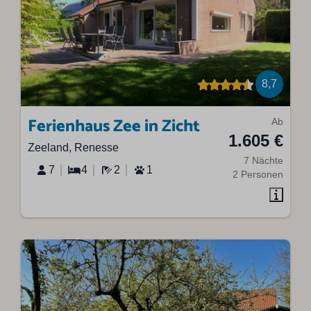
8,7
Ferienhaus Zee in Zicht
Ab
1.605 €
Zeeland, Renesse
7 Nächte
7
4
2
1
2 Personen