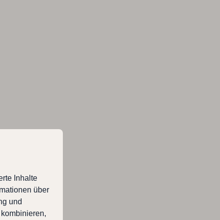
rte Inhalte
rmationen über
ung und
 kombinieren,