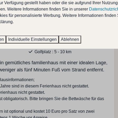
ur Verfügung gestellt haben oder die sie aufgrund Ihrer Nutzung
n. Weitere Informationen finden Sie in unserer
Datenschutzrich
ßerhalb
Lage Unterkunft
Zeig mehr ↓
ies für personalisierte Werbung. Weitere Informationen finden 
lärung.
Zoutelande
Zentrum : 1 - 5 km
In der Nahe von Strand
ren
Individuelle Einstellungen
Ablehnen
 3
Fahrrad verleih: 1 - 5 km
Golfplatz : 5 - 10 km
Restaurant : < 1 km
ein gemütliches familienhaus mit einer idealen Lage,
Ruhige Lage
weniger als fünf Minuten Fuß vom Strand entfernt.
Strand: < 1 KM
Supermarkt: 1 - 5 KM
Hausinformationen;
Laden: 1 - 5 KM
ahre sind in diesem Ferienhaus nicht gestattet.
rienhaus nicht gestattet.
Sanitäre Anlagen
t obligatorisch. Bitte bringen Sie die Bettwäsche für das
Separate Toilette
 ist optional und kostet 10 Euro pro Satz von zwei
Badezimmer im Erdgeschoss
tens 1 Woche vor Anreise.