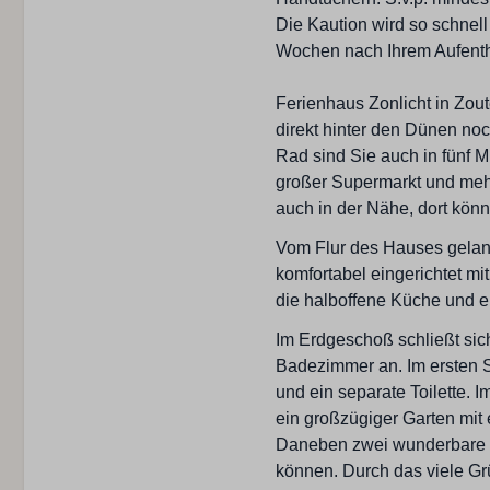
Essplatz
Die Kaution wird so schnell
Filter Kaffeemaschine
Wochen nach Ihrem Aufenthal
Kühlschrank mit Gefrier
Kochen auf Gas
Ferienhaus Zonlicht in Zout
Nespresso Kaffeemasch
direkt hinter den Dünen noc
Offene Küche
Rad sind Sie auch in fünf M
Ofen
großer Supermarkt und meh
Art des Ofens: Gas
auch in der Nähe, dort könn
Spülmaschine
Vom Flur des Hauses gelan
Wasserkocher
komfortabel eingerichtet mi
die halboffene Küche und 
Schlafzimmer
Im Erdgeschoß schließt s
Einzel Bettdecke: 6
Badezimmer an. Im ersten 
Baby Campingbett: 1
und ein separate Toilette. 
Einzelbett : 4
ein großzügiger Garten mit
Schlafzimmern: 3
Daneben zwei wunderbare T
Zwei Doppelbetten: 1
können. Durch das viele Gr