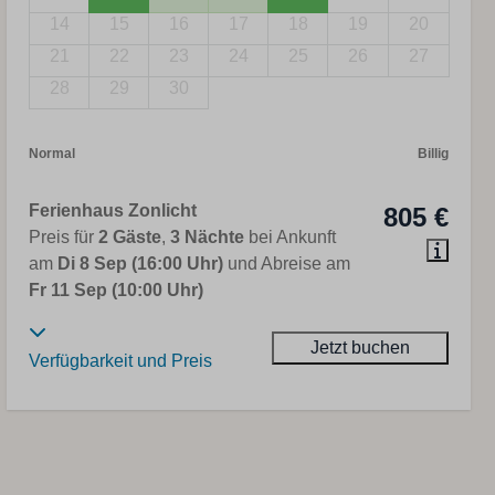
14
15
16
17
18
19
20
21
22
23
24
25
26
27
28
29
30
Normal
Billig
Ferienhaus Zonlicht
805 €
Preis für
2 Gäste
,
3 Nächte
bei Ankunft
am
Di 8 Sep (16:00 Uhr)
und Abreise am
Fr 11 Sep (10:00 Uhr)
Jetzt buchen
Verfügbarkeit und Preis