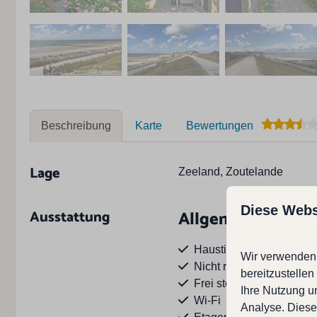
Beschreibung
Karte
Bewertungen
Lage
Zeeland, Zoutelande
Diese Webs
Ausstattung
Allgemeine Daten
Haustiere nicht erlaubt
Wir verwenden 
Nicht rauchen
bereitzustelle
Frei stehend
Ihre Nutzung u
Wi-Fi
Analyse. Diese