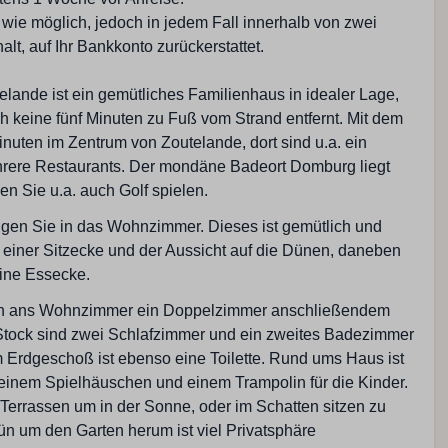
Badezimmer: 2
 wie möglich, jedoch in jedem Fall innerhalb von zwei
Gesamtzahl der Duschen: 2
t, auf Ihr Bankkonto zurückerstattet.
fach
Gesamtzahl der Toiletten: 2
Waschbecken: 2
elande ist ein gemütliches Familienhaus in idealer Lage,
ine
h keine fünf Minuten zu Fuß vom Strand entfernt. Mit dem
inuten im Zentrum von Zoutelande, dort sind u.a. ein
rere Restaurants. Der mondäne Badeort Domburg liegt
en Sie u.a. auch Golf spielen.
gen Sie in das Wohnzimmer. Dieses ist gemütlich und
t einer Sitzecke und der Aussicht auf die Dünen, daneben
eine Essecke.
Wohnzimmer
ich ans Wohnzimmer ein Doppelzimmer anschließendem
Fernseher mit drei Deutsche Sender
Stock sind zwei Schlafzimmer und ein zweites Badezimmer
Fernsehgerät
Im Erdgeschoß ist ebenso eine Toilette. Rund ums Haus ist
Sitzbereich
 einem Spielhäuschen und einem Trampolin für die Kinder.
errassen um in der Sonne, oder im Schatten sitzen zu
ün um den Garten herum ist viel Privatsphäre