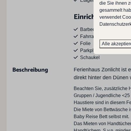
Etagen: 2
die Sie ihnen z
gesammelt habe
Einrichtungen au
verwendet Cook
Datenschutzerk
Barbecue
Fahrradkeller
Folie
Alle akzeptie
Parkplatz anzahl Auto's :
Schaukel
Terrasse
Beschreibung
Ferienhaus Zonlicht ist 
Trampolin (Sommer)
direkt hinter den Dünen 
Gartenmöbel
Garten ohne Zaun
Beachten Sie, zusätzliche 
Gruppen / Jugendliche <25 J
Haustiere sind in diesem Fe
Küche
Die Miete von Bettwäsche is
Baby Reise Bett selbst mit.
Anzahl der Kerne : 4
Das Mieten von Handtüchern
Toaster
Handtüchern. S.v.p. mindes