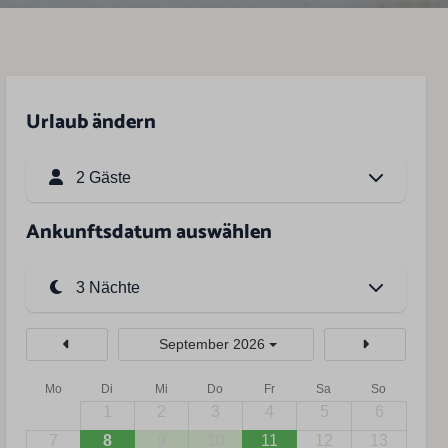
Urlaub ändern
2 Gäste
Ankunftsdatum auswählen
September 2026
Mo
Di
Mi
Do
Fr
Sa
So
1
2
3
4
5
6
7
8
9
10
11
12
13