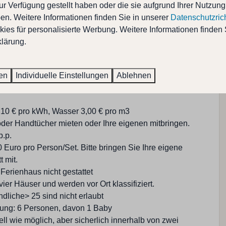
ur Verfügung gestellt haben oder die sie aufgrund Ihrer Nutzung
 1
Fahrrad verleih: 1 - 5 km
n. Weitere Informationen finden Sie in unserer
Datenschutzrich
Golfplatz : 5 - 10 km
ches, luxuriöses Ferienhaus in Oostkapelle für
ies für personalisierte Werbung. Weitere Informationen finden 
Restaurant : 1 - 5 km
lärung.
m Spielplatz vor der Tür
Spielplatz: < 500 M
Strand: 1- 5 KM
Hausinformationen;
Supermarkt: 1 - 5 KM
diesem Preis enthalten.
ren
Individuelle Einstellungen
Ablehnen
Vor dem Spielplatz
nach Abreise nach Verbrauch von der Kaution abgezogen
Nahe am Wald
Laden: 1 - 5 KM
,10 € pro kWh, Wasser 3,00 € pro m3
der Handtücher mieten oder Ihre eigenen mitbringen.
Sanitäre Anlagen
p.p.
uro pro Person/Set. Bitte bringen Sie Ihre eigene
Badezimmer im Erdgeschoss
 mit.
Badezimmer: 2
 Ferienhaus nicht gestattet
Doppel Spüle : 1
vier Häuser und werden vor Ort klassifiziert.
Walk in Dusche : 2
dliche> 25 sind nicht erlaubt
Sunshower: 1
gung: 6 Personen, davon 1 Baby
Toilette im Badezimmer
ell wie möglich, aber sicherlich innerhalb von zwei