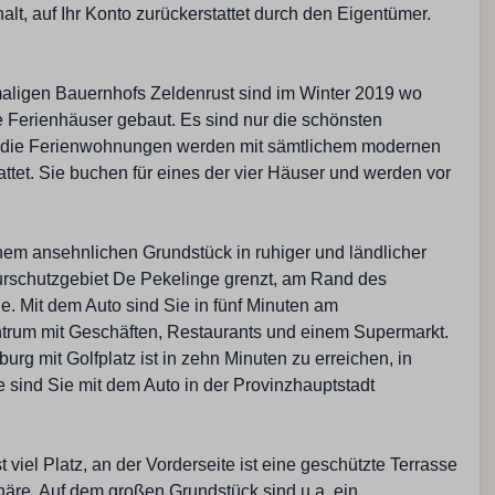
Gesamtzahl der Duschen: 2
t, auf Ihr Konto zurückerstattet durch den Eigentümer.
Gesamtzahl der Toiletten: 2
Waschbecken: 2
ligen Bauernhofs Zeldenrust sind im Winter 2019 wo
eue Ferienhäuser gebaut. Es sind nur die schönsten
d die Ferienwohnungen werden mit sämtlichem modernen
ttet. Sie buchen für eines der vier Häuser und werden vor
Wohnzimmer
Fernseher mit drei Deutsche Sender
inem ansehnlichen Grundstück in ruhiger und ländlicher
DVD Spieler
schutzgebiet De Pekelinge grenzt, am Rand des
Fernsehgerät
e. Mit dem Auto sind Sie in fünf Minuten am
Sitzbereich
trum mit Geschäften, Restaurants und einem Supermarkt.
mer
g mit Golfplatz ist in zehn Minuten zu erreichen, in
e sind Sie mit dem Auto in der Provinzhauptstadt
 viel Platz, an der Vorderseite ist eine geschützte Terrasse
häre. Auf dem großen Grundstück sind u.a. ein