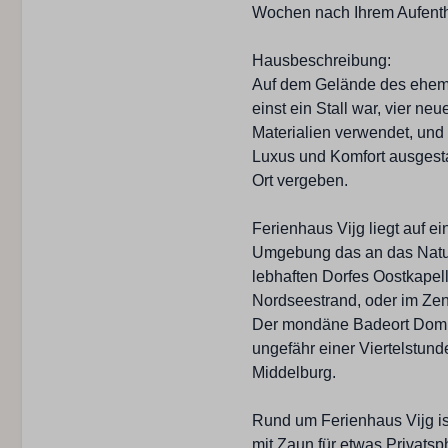
Ofen
Wochen nach Ihrem Aufenthal
Senseo Kaffeemaschine
Art des Ofens: Induktion
Hausbeschreibung:
Spülmaschine
Auf dem Gelände des ehema
Gefrierschrank
einst ein Stall war, vier n
Wasserkocher
Materialien verwendet, un
Luxus und Komfort ausgesta
Schlafzimmer
Ort vergeben.
Einzel Bettdecke: 6
Ferienhaus Vijg liegt auf e
Baby Campingbett: 1
Umgebung das an das Natur
Einzelbett : 2
lebhaften Dorfes Oostkapell
Schlafzimmern: 3
Nordseestrand, oder im Zen
Fernseher im Schlafzim
Der mondäne Badeort Dombur
Zwei Doppelbetten: 2
ungefähr einer Viertelstund
Middelburg.
Park
Rund um Ferienhaus Vijg ist
mit Zaun für etwas Privatsp
Familiepark Zeldenrust