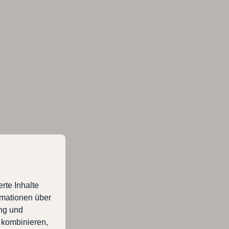
rte Inhalte
rmationen über
ung und
 kombinieren,