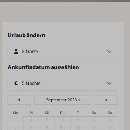
Urlaub ändern
2 Gäste
Ankunftsdatum auswählen
September 2026
Mo
Di
Mi
Do
Fr
Sa
So
1
2
3
4
5
6
7
8
9
10
11
12
13