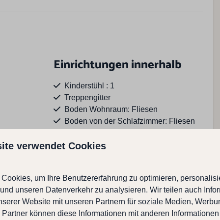
Einrichtungen innerhalb
Kinderstühl : 1
Treppengitter
Boden Wohnraum: Fliesen
Boden von der Schlafzimmer: Fliesen
Wäschetrockner
Waschmaschine
ite verwendet Cookies
Zeig mehr ↓
ßerhalb
Lage Unterkunft
Cookies, um Ihre Benutzererfahrung zu optimieren, personalisie
n und unseren Datenverkehr zu analysieren. Wir teilen auch Info
Oostkapelle
nserer Website mit unseren Partnern für soziale Medien, Werb
Zentrum : < 1 km
 Partner können diese Informationen mit anderen Informationen
In der Nahe von Strand