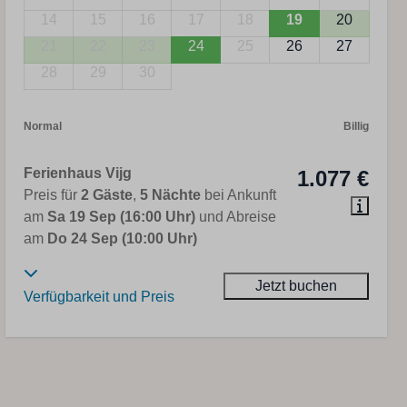
14
15
16
17
18
19
20
21
22
23
24
25
26
27
28
29
30
Normal
Billig
Ferienhaus Vijg
1.077 €
Preis für
2 Gäste
,
5 Nächte
bei Ankunft
am
Sa 19 Sep (16:00 Uhr)
und Abreise
am
Do 24 Sep (10:00 Uhr)
Jetzt buchen
Verfügbarkeit und Preis