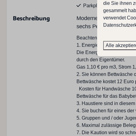
die Sie ihnen z
Parkplatz anzahl Auto's :
gesammelt habe
Parkplatz (privat)
Beschreibung
Modernes, kinderfreundli
verwendet Cook
Schaukel
Datenschutzerk
sechs Personen mit eine
Terrasse
Trampolin (Sommer)
Beachten Sie, zusätzliche 
Gartenmöbel
1. Energiekosten NICHT in 
Alle akzeptie
Garten ohne Zaun
Die Energiekosten werden 
durch den Eigentümer.
Gas 1,10 € pro m3, Strom 1
2. Sie können Bettwäsche o
Küche
Bettwäsche kostet 12 Euro 
Kosten für Handwäsche 10 E
Anzahl der Kerne : 4
Bettwäsche für das Babybett
Toaster
3. Haustiere sind in diesem
Combi Mikrowelle
4. Sie buchen für eines der 
Essplatz
5. Gruppen und / oder Jugen
Kühlschrank
6. Maximal zulässige Bele
Offene Küche
7. Die Kaution wird so schn